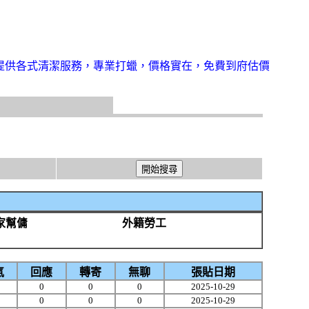
提供各式清潔服務，專業打蠟，價格實在，免費到府估價
家幫傭
外籍勞工
氣
回應
轉寄
無聊
張貼日期
0
0
0
2025-10-29
0
0
0
2025-10-29