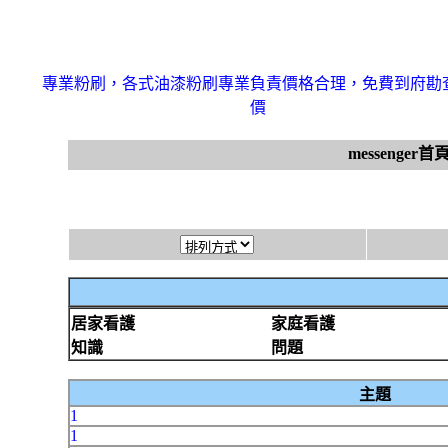
專業粉刷，各式油漆粉刷專業負責價格合理，免費到府勘
價
messenger首
居家看護
家庭看護
知識
問題
主題
1
1