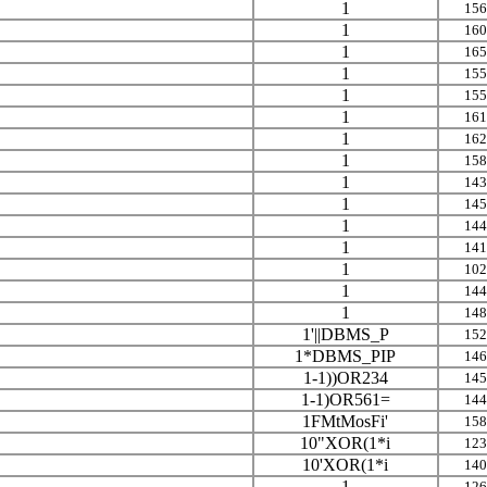
1
156
1
160
1
165
1
155
1
155
1
161
1
162
1
158
1
143
1
145
1
144
1
141
1
102
1
144
1
148
1'||DBMS_P
152
1*DBMS_PIP
146
1-1))OR234
145
1-1)OR561=
144
1FMtMosFi'
158
10"XOR(1*i
123
10'XOR(1*i
140
1
126