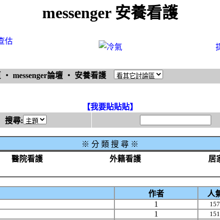
messenger 安養看護
查估
頁
‧
messenger論壇
‧
安養看護
【我要貼貼貼】
搜尋:
※
分 類 搜 尋 ※
醫院看護
外籍看護
居
作者
人
1
157
1
151