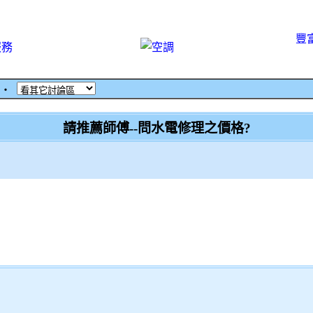
豐
服務
‧
請推薦師傅--問水電修理之價格?