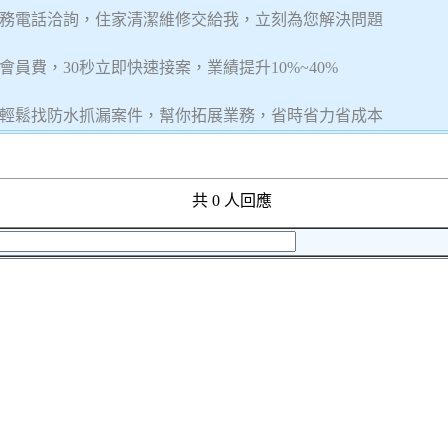
務電話洽詢，住家清潔維修交給我，立刻為您解決問題
員費，30秒立即快速接案，業績提升10%~40%
輕鬆找防水抓漏案件，幫你拓展業務，省時省力省成本‎
共 0 人回應