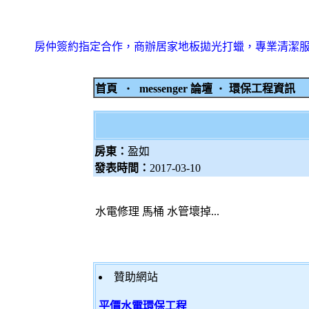
房仲簽約指定合作，商辦居家地板拋光打蠟，專業清潔
首頁
‧
messenger 論壇
‧
環保工程資訊
房東：
盈如
發表時間：
2017-03-10
水電修理 馬桶 水管壞掉...
贊助網站
平價水電環保工程