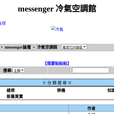
messenger 冷氣空調館
有保
‧
messenger論壇
‧
冷氣空調館
【我要貼貼貼】
搜尋:
※
分 類 搜 尋 ※
維修
移機
知
新舊買賣
作者