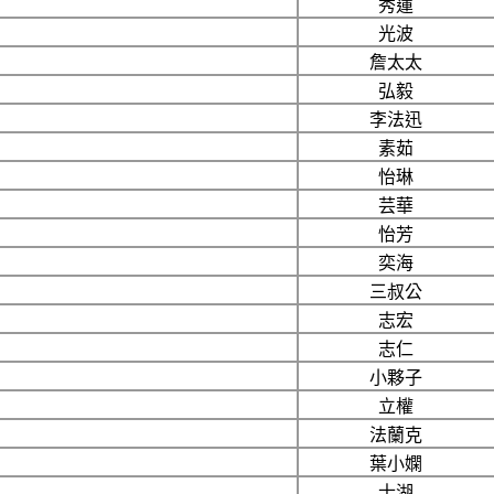
秀蓮
光波
詹太太
弘毅
李法迅
素茹
怡琳
芸華
怡芳
奕海
三叔公
志宏
志仁
小夥子
立權
法蘭克
葉小嫻
士湖