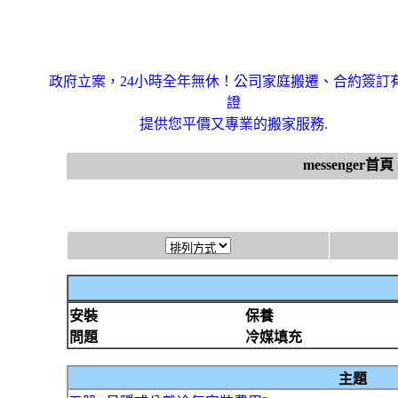
政府立案，24小時全年無休！公司家庭搬遷、合約簽訂
證
提供您平價又專業的搬家服務.
messenger首頁
安裝
保養
問題
冷媒填充
主題