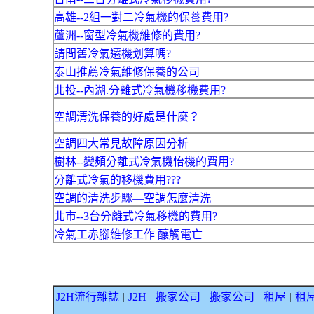
高雄--2組一對二冷氣機的保養費用?
蘆洲--窗型冷氣機維修的費用?
請問舊冷氣遷機划算嗎?
泰山推薦冷氣維修保養的公司
北投--內湖.分離式冷氣機移機費用?
空調清洗保養的好處是什麼？
空調四大常見故障原因分析
樹林--變頻分離式冷氣機怡機的費用?
分離式冷氣的移機費用???
空調的清洗步驟—空調怎麼清洗
北市--3台分離式冷氣移機的費用?
冷氣工赤腳維修工作 釀觸電亡
J2H流行雜誌
J2H
搬家公司
搬家公司
租屋
租
｜
｜
｜
｜
｜