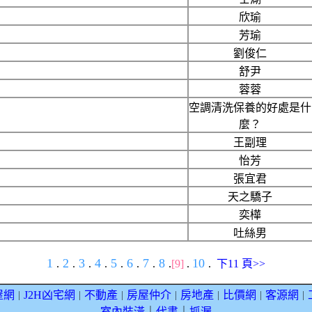
欣瑜
芳瑜
劉俊仁
舒尹
蓉蓉
空調清洗保養的好處是什
麼？
王副理
怡芳
張宜君
天之驕子
奕樺
吐絲男
1
2
3
4
5
6
7
8
10
.
.
.
.
.
.
.
.
[9]
.
.
下11 頁>>
屋網
J2H凶宅網
不動產
房屋仲介
房地產
比價網
客源網
｜
｜
｜
｜
｜
｜
｜
室內裝潢
｜
代書
｜
抓漏