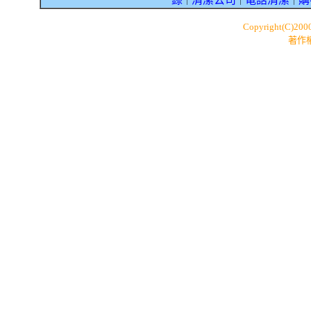
｜
｜
｜
Copyright(C)200
著作