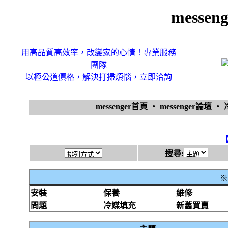
messe
用高品質高效率，改變家的心情！專業服務
團隊
以極公道價格，解決打掃煩惱，立即洽詢
messenger首頁
‧
messenger論壇
‧
搜尋:
※
安裝
保養
維修
問題
冷媒填充
新舊買賣