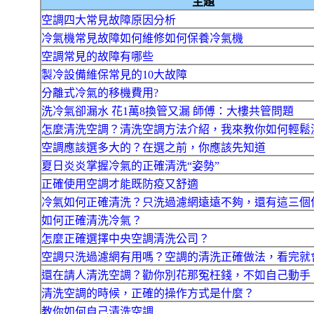
主題
空調四大常見故障原因分析
冷氣機常見故障如何維修如何保養冷氣機
空調常見的故障有哪些
製冷設備維保常見的10大故障
分離式冷氣的移機費用?
洗冷氣卻漏水 花1萬8換管又漏 師傅：大樓共管問題
怎麼清洗空調？清洗空調方法介紹，我來教你如何輕鬆
空調應該選多大的？在選之前，你應該先知道
夏日炎炎掌握冷氣的正確清洗“姿勢”
正確使用空調才能既防疫又舒適
冷氣如何正確清洗？只洗過濾網遠遠不夠，還有這三個
如何正確清洗冷氣？
怎麼正確選擇中央空調清洗公司？
空調只洗過濾網有用嗎？空調的清洗正確做法，看完就
還在請人清洗空調？勸你別花那冤枉錢，不如自己動手
清洗空調的時候，正確的操作方式是什麼？
教你如何自己清洗空調