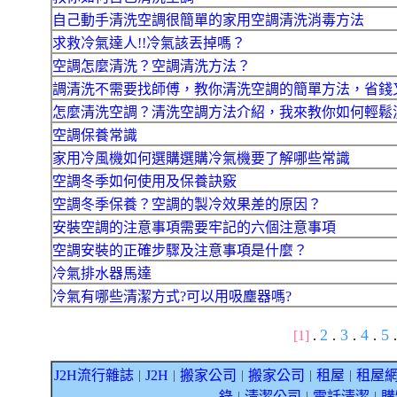
自己動手清洗空調很簡單的家用空調清洗消毒方法
求救冷氣達人!!冷氣該丟掉嗎？
空調怎麼清洗？空調清洗方法？
調清洗不需要找師傅，教你清洗空調的簡單方法，省錢
怎麼清洗空調？清洗空調方法介紹，我來教你如何輕鬆
空調保養常識
家用冷風機如何選購選購冷氣機要了解哪些常識
空調冬季如何使用及保養訣竅
空調冬季保養？空調的製冷效果差的原因？
安裝空調的注意事項需要牢記的六個注意事項
空調安裝的正確步驟及注意事項是什麼？
冷氣排水器馬達
冷氣有哪些清潔方式?可以用吸塵器嗎?
2
3
4
5
[1]
.
.
.
.
.
J2H流行雜誌
J2H
搬家公司
搬家公司
租屋
租屋
｜
｜
｜
｜
｜
錄
清潔公司
電話清潔
購