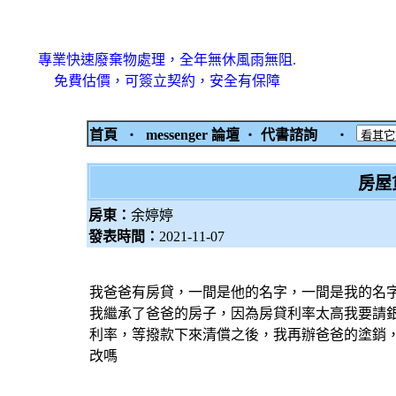
專業快速廢棄物處理，全年無休風雨無阻.
免費估價，可簽立契約，安全有保障
首頁
‧
messenger 論壇
‧
代書諮詢
‧
房屋
房東：
余婷婷
發表時間：
2021-11-07
我爸爸有房貸，一間是他的名字，一間是我的名
我繼承了爸爸的房子，因為房貸利率太高我要請
利率，等撥款下來清償之後，我再辦爸爸的塗銷
改嗎