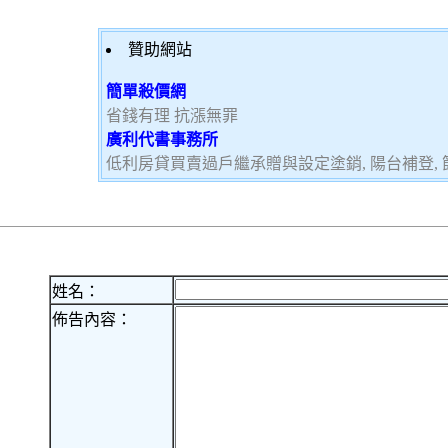
贊助網站
簡單殺價網
省錢有理 抗漲無罪
廣利代書事務所
低利房貸買賣過戶繼承贈與設定塗銷, 陽台補登, 節
姓名：
佈告內容：