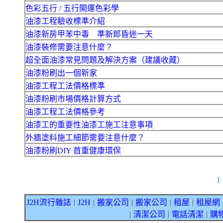
色彩五行 / 五行開運色彩學
油漆工程驗收標準介紹
油漆新房甲苯中毒 準新郎昏迷一天
油漆裝修需要注意什麼？
超全面油漆常見問題及解決方案（建議收藏）
油漆粉刷出一個新家
油漆工程工法價格標準
油漆粉刷市場價格計算方式
油漆工程工法價格參考
油漆工的重要性油漆工施工注意事項
外牆塗料施工細節需要注意什麼？
油漆粉刷DIY 首重健康環保
1
J2H流行雜誌
J2H
搬家公司
搬家公司
租屋
租屋網
｜
｜
｜
｜
｜
清潔公司
電話清潔
購
｜
｜
｜