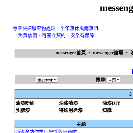
messe
專業快速廢棄物處理，全年無休風雨無阻.
免費估價，可簽立契約，安全有保障
messenger首頁
‧
messenger論壇
‧
搜尋:
※
油漆粉刷
油漆噴漆
油漆DIY
乳膠漆
特殊用途漆
知識
主題
油漆塗裝作業化學性危害預防