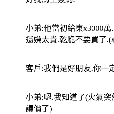
小弟:他當初給東x3000萬
還嫌太貴.乾脆不要買了.(
客戶:我們是好朋友.你一
小弟:嗯.我知道了(火氣
議價了)