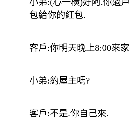
小弟:(心一橫)好阿.你過
包給你的紅包.
客戶:你明天晚上8:00來家
小弟:約屋主嗎?
客戶:不是.你自己來.