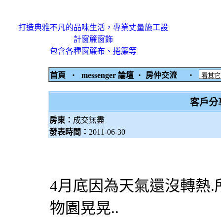
打造典雅不凡的品味生活，專業丈量施工設
計窗簾窗飾
包含各種窗簾布、捲簾等
首頁
‧
messenger 論壇
‧
房仲交流
‧
客戶分
房東：
成交無盡
發表時間：
2011-06-30
4月底因為天氣還沒轉熱
物園晃晃..