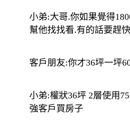
小弟:大哥.你如果覺得18
幫他找找看.有的話要趕快
客戶朋友:你才36坪一坪6
小弟:權狀36坪 2層使用
強客戶買房子