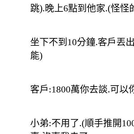
跳).晚上6點到他家.(怪
坐下不到10分鐘.客戶丟出
能)
客戶:1800萬你去談.可以
小弟:不用了.(順手推開1