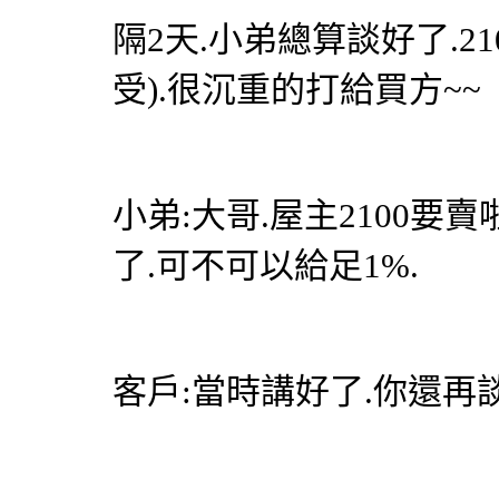
隔2天.小弟總算談好了.21
受).很沉重的打給買方~~
小弟:大哥.屋主2100要
了.可不可以給足1%.
客戶:當時講好了.你還再