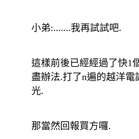
小弟:.......我再試試吧.
這樣前後已經經過了快1
盡辦法.打了n遍的越洋電
光.
那當然回報買方囉.