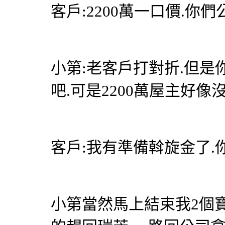
客戶:2200萬一口價.你
小第:老客戶打對折.但是你
吧.可是2200萬屋主好像
客戶:我有準備斡旋金了.
小第當然馬上結束我2個