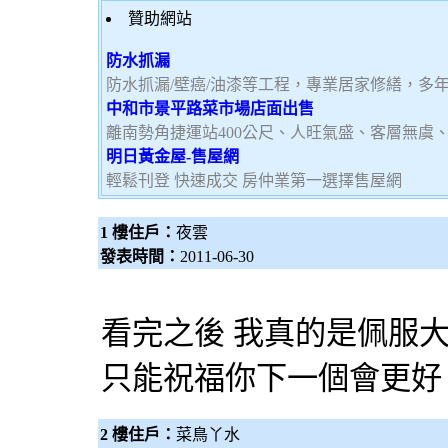
贊助網站
防水抓漏
防水抓漏/壁癌/油漆等工程，專業居家修繕，多
中和市景平路菜市場店面出售
離南勢角捷運站400公尺、人旺氣盛、客層無虞
明日黃金屋-售屋網
輕鬆刊登 快速成交 房仲業第一選擇售屋網
1 樓住戶：
夜雲
發表時間：
2011-06-30
看完之後 我真的是佩服
只能祝福你下一個會更好
2 樓住戶：
菜鳥丫水