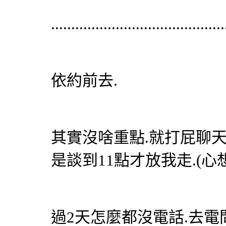
...........................................
依約前去.
其實沒啥重點.就打屁聊天
是談到11點才放我走.(心
過2天怎麼都沒電話.去電