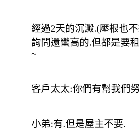
經過2天的沉澱.(壓根也
詢問還蠻高的.但都是要租
~
客戶太太:你們有幫我們努
小弟:有.但是屋主不要.