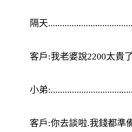
隔天.....................................
客戶:我老婆說2200太貴了.
小弟:..................................
客戶:你去談啦.我錢都準