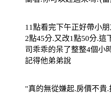
11點看完下午正好帶小朋
2點45分.又改1點50分
司乖乖的呆了整整4個小時
記得他弟弟說
"真的無從嫌起.房價不貴