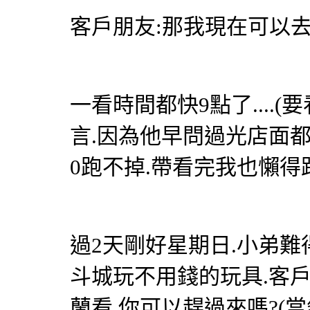
客戶朋友:那我現在可以去
一看時間都快9點了....(
言.因為他早問過光店面都值
0跑不掉.帶看完我也懶得
過2天剛好星期日.小弟難
斗城玩不用錢的玩具.客
蘭看.你可以趕過來嗎?(當