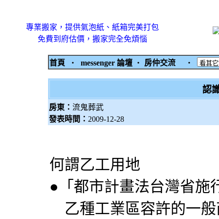
專業搬家，提供氣泡紙、紙箱完美打包
免費到府估價，搬家完全免煩惱
首頁
‧
messenger 論壇
‧
房仲交流
‧
認
房東：
流鬼葬武
發表時間：
2009-12-28
何謂乙工用地
●「都市計畫法台灣省施
乙種工業區容許的一般