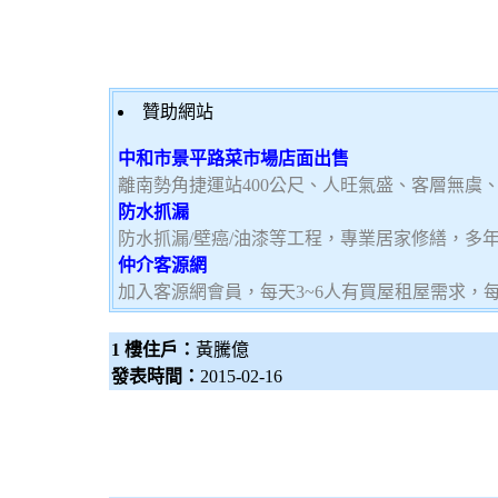
贊助網站
中和市景平路菜市場店面出售
離南勢角捷運站400公尺、人旺氣盛、客層無虞
防水抓漏
防水抓漏/壁癌/油漆等工程，專業居家修繕，多
仲介客源網
加入客源網會員，每天3~6人有買屋租屋需求，
1 樓住戶：
黃騰億
發表時間：
2015-02-16