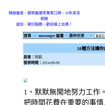
精緻搬家、鋼琴搬運等專業口碑，20年資深
經驗
誠信、親切服務，歡迎線上估價！
首頁
‧
messenger 論壇
‧
房仲交流
‧
18種方法讓
房東：
阿凱
發表時間：
2014-09-09
1、默默無聞地努力工作
把時間花費在重要的事情