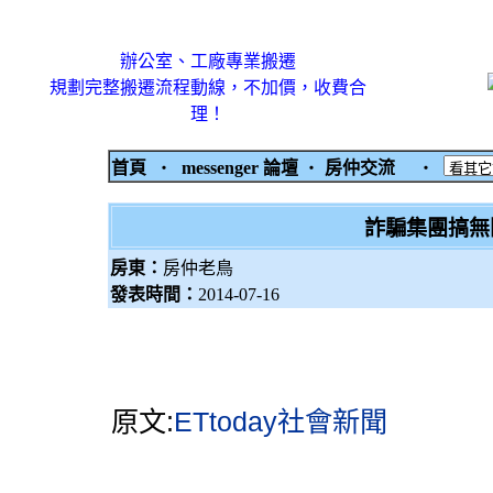
辦公室、工廠專業搬遷
規劃完整搬遷流程動線，不加價，收費合
理！
首頁
‧
messenger 論壇
‧
房仲交流
‧
詐騙集團搞無
房東：
房仲老鳥
發表時間：
2014-07-16
原文:
ETtoday社會新聞