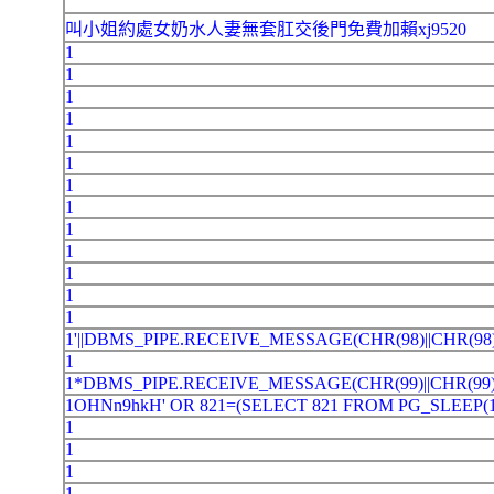
叫小姐約處女奶水人妻無套肛交後門免費加賴xj9520
1
1
1
1
1
1
1
1
1
1
1
1
1
1'||DBMS_PIPE.RECEIVE_MESSAGE(CHR(98)||CHR(98)
1
1*DBMS_PIPE.RECEIVE_MESSAGE(CHR(99)||CHR(99)
1OHNn9hkH' OR 821=(SELECT 821 FROM PG_SLEEP(15
1
1
1
1