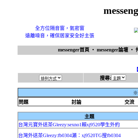
messe
全方位隔音窗，氣密窗
遠離噪音，確保居家安全好主張
messenger首頁
‧
messenger論壇
‧
搜尋:
※
問題
討論
交流
主題
台灣元寶外送茶Gleezy:sexno1賴xj9520學生外約
台灣外送茶Gleezy:fb0304瀨：xj9520TG搜fb0304