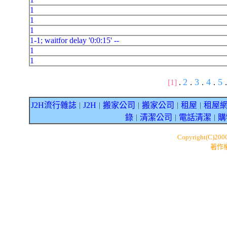
1
1
1
1-1; waitfor delay '0:0:15' --
1
1
2
3
4
5
[1]
.
.
.
.
.
J2H流行雜誌
J2H
搬家公司
搬家公司
租屋
租屋
｜
｜
｜
｜
｜
錄
清潔公司
電話清潔
購
｜
｜
｜
Copyright(C)200
著作