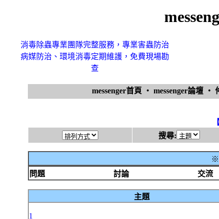
messe
消毒除蟲專業團隊完整服務，專業害蟲防治
病媒防治、環境消毒定期維護，免費現場勘
查
messenger首頁
‧
messenger論壇
‧
搜尋:
※
問題
討論
交流
主題
1