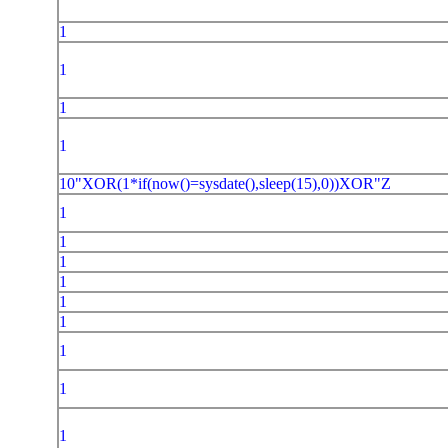
1
1
1
1
10"XOR(1*if(now()=sysdate(),sleep(15),0))XOR"Z
1
1
1
1
1
1
1
1
1