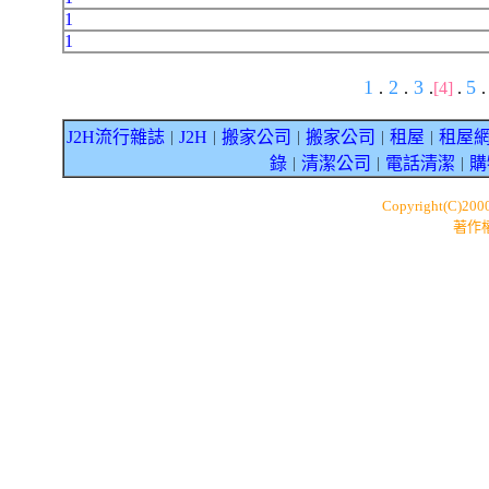
1
1
1
2
3
5
.
.
.
[4]
.
.
J2H流行雜誌
J2H
搬家公司
搬家公司
租屋
租屋
｜
｜
｜
｜
｜
錄
清潔公司
電話清潔
購
｜
｜
｜
Copyright(C)200
著作