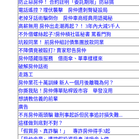
防止惡房仲！ 合約註明「委託期限」防惡搞
電話遙控？埋伏襲擊 房仲遭刺臀疑設局
老掉牙話術騙倒你 房仲車商經典用語揭秘
高薪無用 房仲出走潮再起？！ 3年內大減5千人
不外借螺絲起子?房仲槓社區秘書 罵看門狗
坑殺同業！ 前房仲組討債集團放款同業
不降價竟被毆打? 賣家怒告房仲
房仲隱藏版服務 借雨傘、單車樣樣來
破解房仲話術
走路工
房仲業花十萬訓練 新人一個月後離職為何？
你撕我貼！房仲傳單貼桿毀市容 舉發沒用
想請教信義的前輩
廣告
不肖房仲兩頭騙 雖刑事起訴但民事追討損失難...
這樣做到底對不對？
「假買房、真詐騙！」 專詐房仲得手3起