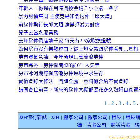
「房仲金童」遭控假投資房產 涉吸金上億
年輕人，你還在用時間換金錢？小心窮一輩子
暴力討債集團 主使竟是知名房仲「邱太煊」
前房仲執行長邱太煊 淪黑幫暴力討債
兒子去當永慶業務
去年房仲倒店逾千家 每天有2.5家吹熄燈號
為何房市沒有樂觀理由？從土地交易跟房仲看見…真相
房市買氣急凍！今年湧現11萬流浪房仲
房市寒冬！房仲倒閉428家 6千人失業
房市冰河期爆倒店潮房仲逆境中求生存
實價登錄大修法 門牌全露 重罰假合約不實登錄
請問各位前輩，新來的房仲大概都要花多久熟細自家賣
1
2
3
4
5
.
.
.
.
.
J2H流行雜誌
J2H
搬家公司
搬家公司
租屋
租屋
｜
｜
｜
｜
｜
錄
清潔公司
電話清潔
購
｜
｜
｜
Copyright(C)200