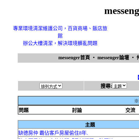
messe
專業環境清潔維護公司，百貨商場、飯店旅
館
辦公大樓清潔，解決環境髒亂問題
messenger首頁
‧
messenger論壇
‧
搜尋:
※
問題
討論
交流
主題
缺德房仲 霸佔客戶房屋偷住8年.