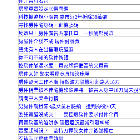
仲介常用名詞
房屋買賣設定底價問題
科技抓違規小廣告 嘉市近2年拆除38萬張
尋找房仲隨身碼，靶機號碼
反效果！房仲廣告貼摩托車 一秒觸怒民眾
房屋仲介談不成 房仲討餐費
雙北有人在出售瑕疵屋麻
你不可不知的房仲術語
控房仲瞞漏水屋！買家怨遭催簽約又買貴
房仲太帥 熟女看屋竟直接滾床單
房仲疑因工作不順 持藍波刀隨機狂刺路人18刀
房仲稱業績不佳隨機砍殺運將 被害人身中18刀尚未脫
請問中人獎金行情
男房仲親租客3歲女童右臉頰 遭判拘役30天
委託賣屋沒成交！ 民控遭房仲要求付仲介費
買賣房簽約陷阱多 隱匿屋況最常引發糾紛
賣屋起糾紛？ 翁持刀揮砍女仲介後墜樓亡
歹徒臥底房仲業詐騙