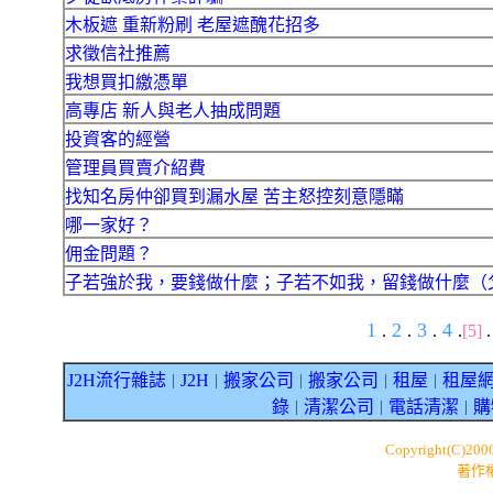
木板遮 重新粉刷 老屋遮醜花招多
求徵信社推薦
我想買扣繳憑單
高專店 新人與老人抽成問題
投資客的經營
管理員買賣介紹費
找知名房仲卻買到漏水屋 苦主怒控刻意隱瞞
哪一家好？
佣金問題？
子若強於我，要錢做什麼；子若不如我，留錢做什麼（
1
2
3
4
.
.
.
.
[5]
J2H流行雜誌
J2H
搬家公司
搬家公司
租屋
租屋
｜
｜
｜
｜
｜
錄
清潔公司
電話清潔
購
｜
｜
｜
Copyright(C)200
著作