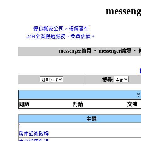
messe
優良搬家公司，報價實在
24H全省搬遷服務，免費估價。
messenger首頁
‧
messenger論壇
‧
搜尋:
※
問題
討論
交流
主題
1
房仲話術破解