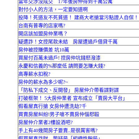
當年交涉沒成交 17年後房仲得到千萬公寓
對付小人的方法，一定要知道啊
投降！死道友不死貧道！ 建商大老搶當污點證人自保！
台南有普專的店家嗎?
開店該加盟房仲業嗎？
疑遭詐！女控尾款未結 房屋遭過戶借貸千萬
房仲被控賺價差 坑10萬
買屋付百萬未過戶! 控房仲坑錢怒潑漆
永慶和信義的%那麼低 請問要怎賺大錢?
高專薪水扣稅?
房仲的薪水為多少呢?~
「防私下成交、反開發」 房屋仲介帶看諜對諜
打破框架！ 5大房仲業者 宣布成立「賣房大平台」
假看屋真行搶 女房仲遭洗劫7千
買賣房屋糾紛!男子嗆不賣房仲惱怒毆
房屋仲介業者2樓設酒吧?
手上有40幾間房子要賣..是很厲害嗎?
假買屋真詐財 警疑是「組織性騙局」