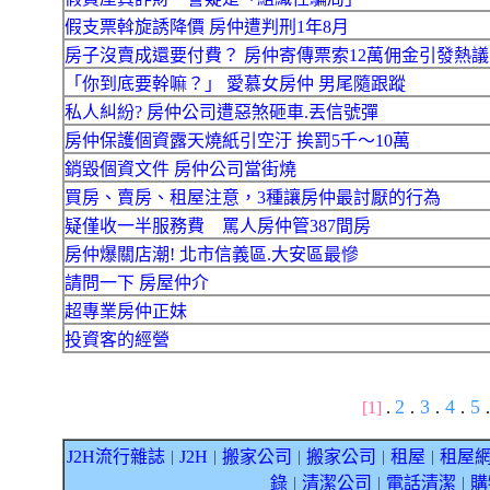
假支票斡旋誘降價 房仲遭判刑1年8月
房子沒賣成還要付費？ 房仲寄傳票索12萬佣金引發熱議
「你到底要幹嘛？」 愛慕女房仲 男尾隨跟蹤
私人糾紛? 房仲公司遭惡煞砸車.丟信號彈
房仲保護個資露天燒紙引空汙 挨罰5千～10萬
銷毀個資文件 房仲公司當街燒
買房、賣房、租屋注意，3種讓房仲最討厭的行為
疑僅收一半服務費 罵人房仲管387間房
房仲爆關店潮! 北市信義區.大安區最慘
請問一下 房屋仲介
超專業房仲正妹
投資客的經營
2
3
4
5
[1]
.
.
.
.
.
J2H流行雜誌
J2H
搬家公司
搬家公司
租屋
租屋
｜
｜
｜
｜
｜
錄
清潔公司
電話清潔
購
｜
｜
｜