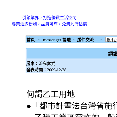
引領業界，打造優質生活空間
專業油漆粉刷，品質可靠，免費到府估價
首頁
‧
messenger 論壇
‧
房仲交流
‧
認
房東：
流鬼葬武
發表時間：
2009-12-28
何謂乙工用地
●「都市計畫法台灣省施