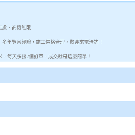
無虞、商機無限
繕，多年豐富經驗，施工價格合理，歡迎來電洽詢！
求，每天多接2個訂單，成交就是這麼簡單！