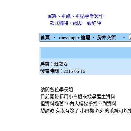
窗簾、壁紙、壁貼專業製作
款式獨特，網友一致好評
首頁
‧
messenger 論壇
‧
房仲交流
‧
房東：
藏鏡女
發表時間：
2016-06-16
請問各位學長姐
目前開發都用小白機來找尋屋主資料
但資料過舊 10內大樓幾乎找不到資料
想請教 有沒有除了 小白機 以外的系統可以