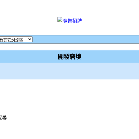
開發窘境
搜尋