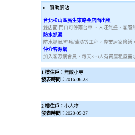
贊助網站
台北松山區民生東路金店面出租
雙店面 門口可停兩台車 、人旺氣盛、客層
防水抓漏
防水抓漏/壁癌/油漆等工程，專業居家修
仲介客源網
加入客源網會員，每天3~6人有買屋租屋需
1 樓住戶：
無敵小寺
發表時間：
2016-06-23
2 樓住戶：
小人物
發表時間：
2020-05-27