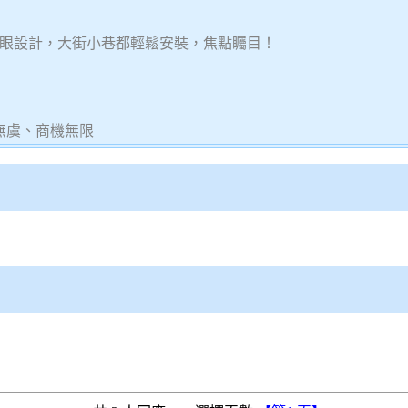
眼設計，大街小巷都輕鬆安裝，焦點矚目！
無虞、商機無限