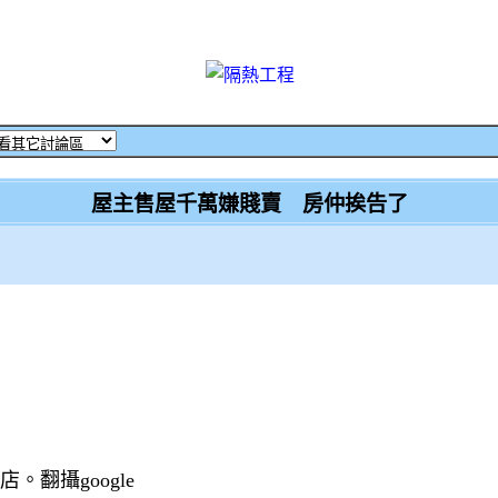
屋主售屋千萬嫌賤賣 房仲挨告了
翻攝google