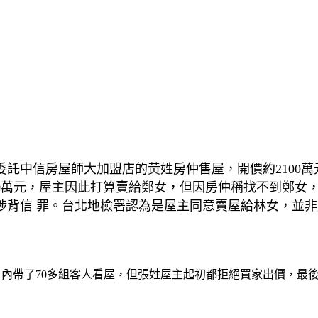
委託中信房屋師大加盟店的黃姓房仲售屋，開價約2100萬
00萬元，屋主因此打算賣給鄭女，但因房仲稱找不到鄭女
涉背信 罪。台北地檢署認為是屋主同意賣屋給林女，並
月內帶了70多組客人看屋，但張姓屋主起初都拒絕買家出價，最