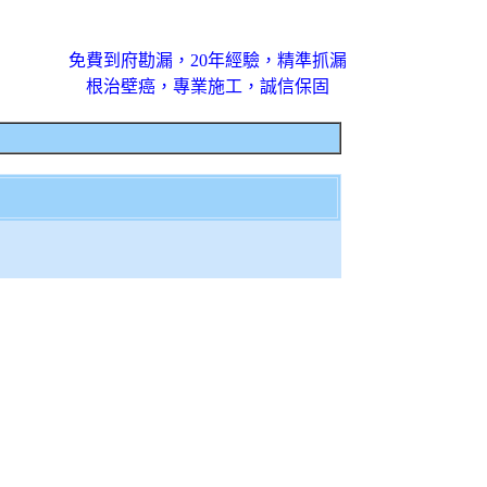
免費到府勘漏，20年經驗，精準抓漏
根治壁癌，專業施工，誠信保固