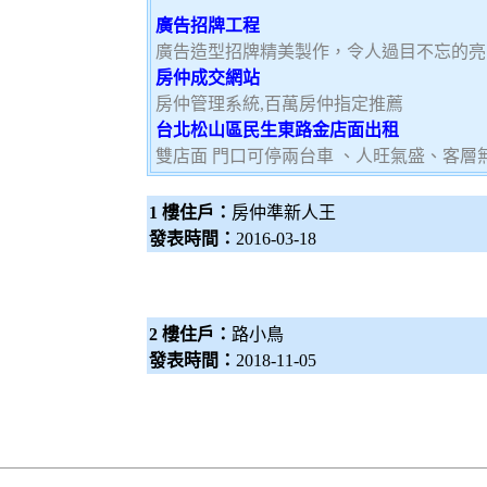
廣告招牌工程
廣告造型招牌精美製作，令人過目不忘的亮
房仲成交網站
房仲管理系統,百萬房仲指定推薦
台北松山區民生東路金店面出租
雙店面 門口可停兩台車 、人旺氣盛、客層
1 樓住戶：
房仲準新人王
發表時間：
2016-03-18
2 樓住戶：
路小鳥
發表時間：
2018-11-05