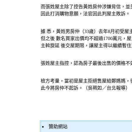
而張姓屋主除了控告黃姓房仲涉嫌背信，並
因此打消購物意願，法官因此判屋主敗訴。
據 悉，黃姓男房仲（33歲）去年8月初受
但之後 數名買家出價均不超過1700萬元，
主斡旋延 後交屋期限，讓屋主得以繼續暫
張姓屋主指控，認為房子最後出售的價格不
檢方考量，當初是屋主拒絕售屋給鄭媽媽，
此今將房仲不起訴。（吳珮如／台北報導）
贊助網站