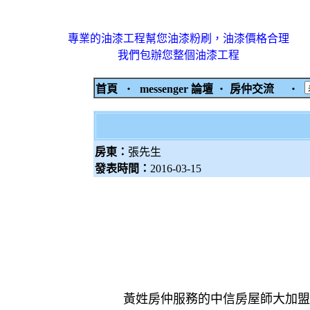
專業的油漆工程幫您油漆粉刷，油漆價格合理
我們包辦您整個油漆工程
首頁
‧
messenger 論壇
‧
房仲交流
‧
房東：
張先生
發表時間：
2016-03-15
黃姓房仲服務的中信房屋師大加盟店。