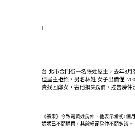
)
台 北市金門街一名張姓屋主，去年8月
但屋主拒絕，另名林姓 女子出價僅17
責找回鄭女，害他損失
，控告房仲
房價
《蘋果》今致電黃姓房仲，他表示當初1個
媽媽已不願購買，其餘細節房仲不願多談。