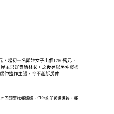
元，起初一名鄭姓女子出價1750萬元，
，屋主只好賣給林女，之後另以房仲沒盡
非房仲擅作主張，今不起訴房仲。
後才回頭要找鄭媽媽，但他詢問鄭媽媽後，鄭