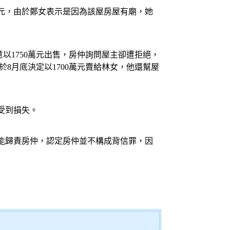
萬元，由於鄭女表示是因為該屋房屋有廟，她
以1750萬元出售，房仲詢問屋主卻遭拒絕，
8月底決定以1700萬元賣給林女，他還幫屋
受到損失。
能歸責房仲，認定房仲並不構成背信罪，因