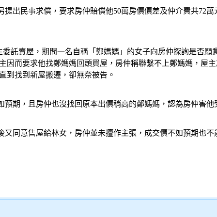
另提出民事求償，要求房仲賠償他50萬
房價
價差及仲介費共72
屋主委託賣屋，期間一名自稱「鄭媽媽」的女子向房仲探詢是否願意
屋主因而要求他找鄭媽媽回頭
買屋
，房仲稱聯繫不上鄭媽媽，屋主於
住直到找到新屋搬遷，卻無奈被告。
如預期，且房仲也沒找回原本出價稍高的鄭媽媽，認為房仲害他
後又同意售屋給林女，房仲並未擅作主張，成交價不如預期也不