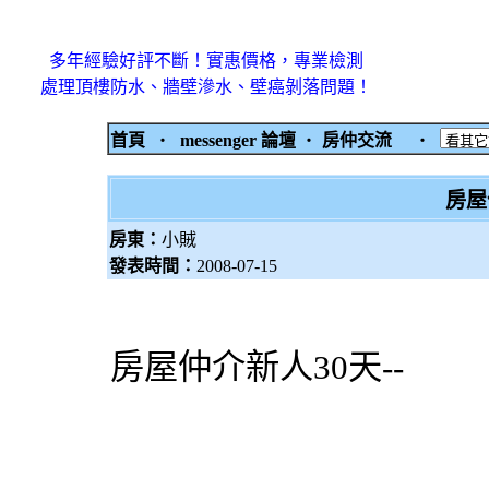
多年經驗好評不斷！實惠價格，專業檢測
處理頂樓防水、牆壁滲水、壁癌剝落問題！
首頁
‧
messenger 論壇
‧
房仲交流
‧
房屋
房東：
小賊
發表時間：
2008-07-15
房屋仲介新人30天--