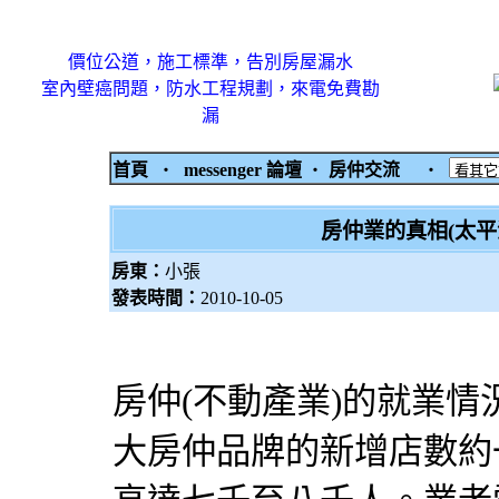
價位公道，施工標準，告別房屋漏水
室內壁癌問題，防水工程規劃，來電免費勘
漏
首頁
‧
messenger 論壇
‧
房仲交流
‧
房仲業的真相(太
房東：
小張
發表時間：
2010-10-05
房仲(不動產業)的就業
大房仲品牌的新增店數約