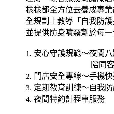
樣樣都全方位去養成專業
全規劃上教導「自我防護
並提供防身噴霧劑於每一
1. 安心守護規範～夜間
陪同客訪
2. 門店安全專線～手機
3. 定期教育訓練～自我
4. 夜間特約計程車服務