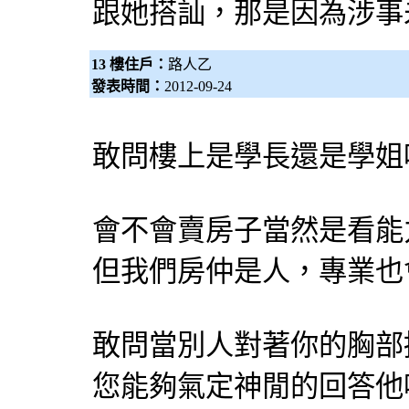
跟她搭訕，那是因為涉事
13 樓住戶：
路人乙
發表時間：
2012-09-24
敢問樓上是學長還是學姐
會不會賣房子當然是看能
但我們房仲是人，專業也
敢問當別人對著你的胸部
您能夠氣定神閒的回答他