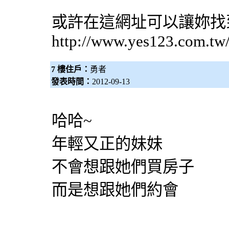
或許在這網址可以讓妳找
http://www.yes123.com.tw
7 樓住戶：
勇者
發表時間：
2012-09-13
哈哈~
年輕又正的妹妹
不會想跟她們買房子
而是想跟她們約會