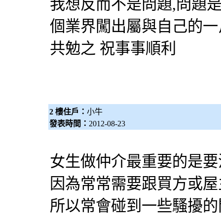
我想反而不是問題,問題
個業界闖出屬與自己的一
共勉之 祝事事順利
2 樓住戶：
小牛
發表時間：
2012-08-23
女生做仲介最重要的是要
因為常常需要跟買方或屋
所以常會碰到一些騷擾的