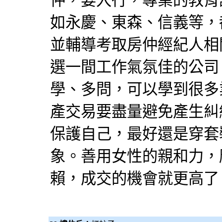
仲，要入行，專業的教育
如永慶、東森、信義等，
並輔導考取房仲經紀人相
選一間工作氣氛佳的公司
學、多問，可以學到很多
產交易要盡量避免產生糾
保護自己，最好還是穿套
象。善用女性的親和力，
賴，成交的機會就更高了