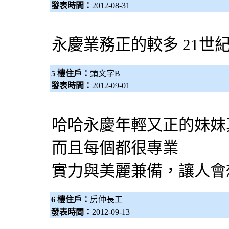
發表時間：
2012-08-31
永慶業務正的較多 21世
5 樓住戶：
頭文字B
發表時間：
2012-09-01
哈哈永慶年輕又正的妹妹
而且每個都很專業
實力與美麗兼備，讓人會
6 樓住戶：
房仲長工
發表時間：
2012-09-13