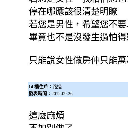
停在哪應該很清楚明瞭
若您是男性，希望您不要
畢竟也不是沒發生過怕得
只能說女性做房仲只能萬
14 樓住戶：
路過
發表時間：
2012-09-26
這麼麻煩