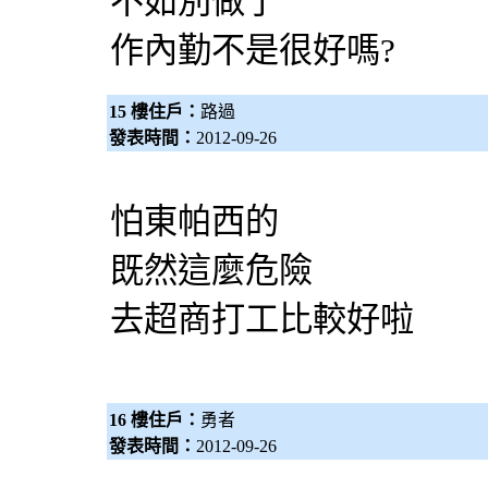
不如別做了
作內勤不是很好嗎?
15 樓住戶：
路過
發表時間：
2012-09-26
怕東帕西的
既然這麼危險
去超商打工比較好啦
16 樓住戶：
勇者
發表時間：
2012-09-26