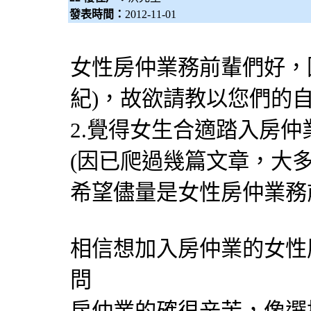
發表時間：
2012-11-01
女性房仲業務前輩們好，
紀)，故欲請教以您們的自
2.覺得女生合適踏入房仲
(因已爬過幾篇文章，大
希望儘量是女性房仲業務
相信想加入房仲業的女性
問