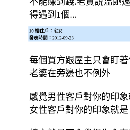
不能賺到錢.老實說溫飽還
得遇到1個...
10 樓住戶：
宅女
發表時間：
2012-09-23
每個買方跟屋主只會盯著
老婆在旁邊也不例外
感覺男性客戶對你的印象
女性客戶對你的印象就是