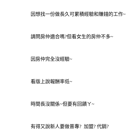
因想找一份做長久可累積經驗和賺錢的工作~
請問房仲適合嗎?但看女生的房仲不多~
因房仲完全沒經驗~
看版上說報酬率低~
時間長沒關係~但要有回饋ㄚ~
有得又說新人要做普專? 加盟? 代銷?