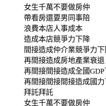
女生千萬不要做房仲
帶看房還要男同事陪
浪費本店人事成本
造成本店競爭力下降
間接造成仲介業競爭力下
再間接造成房地產業衰退
再間接間接造成全國GDP
再間接間接間接造成國力
拜託拜託
女生千萬不要做房仲