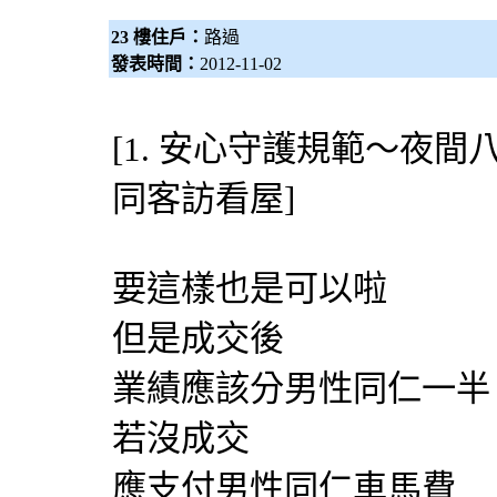
23 樓住戶：
路過
發表時間：
2012-11-02
[1. 安心守護規範～夜
同客訪看屋]
要這樣也是可以啦
但是成交後
業績應該分男性同仁一半
若沒成交
應支付男性同仁車馬費