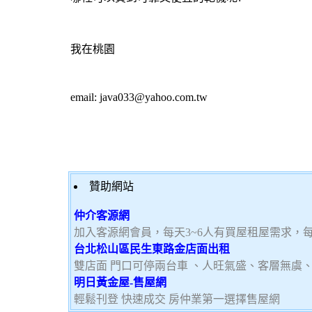
我在桃園
email:
java033@yahoo.com.tw
贊助網站
仲介客源網
加入客源網會員，每天3~6人有買屋租屋需求，
台北松山區民生東路金店面出租
雙店面 門口可停兩台車 、人旺氣盛、客層無虞
明日黃金屋-售屋網
輕鬆刊登 快速成交 房仲業第一選擇售屋網