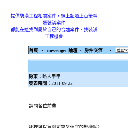
提供裝潢工程相關案件，線上超過上百筆精
選裝潢案件
都能在這找到屬於自己的合適案件，找裝潢
工程機會
首頁
‧
messenger 論壇
‧
房仲交流
‧
房東：
路人甲甲
發表時間：
2011-09-22
請問各位前輩
哪裡可以買到可靠又便宜的靶機呢?