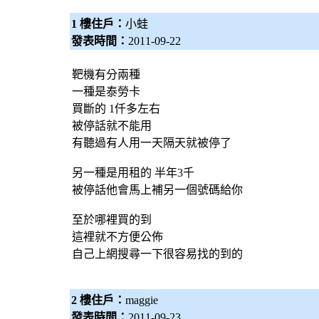
1 樓住戶：
小蛙
發表時間：
2011-09-22
靶機有分兩種
一種是泰勞卡
買斷的 1仟多左右
被停話就不能用
有聽過有人用一天隔天就被停了
另一種是用租的 半年3千
被停話他會馬上補另一個號碼給你
至於哪裡買的到
這裡就不方便公佈
自己上網搜尋一下很容易找的到的
2 樓住戶：
maggie
發表時間：
2011-09-23