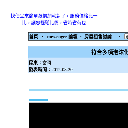
找便宜來簡單殺價網就對了，服務價格比一
比，讓您輕鬆比價，省時省荷包
首頁
‧
messenger 論壇
‧
房屋租售討論
‧
符合多項泡沫
房東：
富哥
發表時間：
2015-08-20