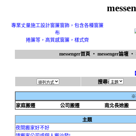
mess
專業丈量施工設計窗簾窗飾，包含各種窗簾
布
捲簾等，高質感窗簾，樣式齊
messenger首頁
‧
messenger論壇
‧
搜尋:
※
家庭搬遷
公司搬遷
南北長途搬
主題
夜間搬家好不好
請搬家公司或個人搬沙發!