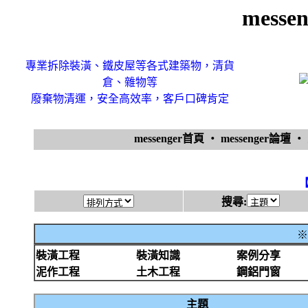
mess
專業拆除裝潢、鐵皮屋等各式建築物，清貨
倉、雜物等
廢棄物清運，安全高效率，客戶口碑肯定
messenger首頁
‧
messenger論壇
‧
搜尋:
※
裝潢工程
裝潢知識
案例分享
泥作工程
土木工程
鋼鋁門窗
主題