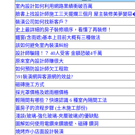
室內設計如何利用網路業績衝破百萬
臉書上找設計師施工三天擺爛三個月 屋主裝修美夢變惡
裝潢公司如何找新客戶？
史上最詳細的房子裝修順序，看懂了再裝修！
鐵窗(含雨遮)基本上目前大概有三種做法
該如何避免室內裝潢糾紛
設計師騙錢！？ 40人受害 金額恐破4千萬
原來室內設計師賺很大
如何預防設計師欠工程款
591裝潢網與客源網的效益?
磁磚施工方式
採光罩價格及遮雨棚價格
輕隔間有哪些？快速認識 6 種室內隔間工法
蓋房子的流程步驟 (土木施工部份)
淺談(玻璃-強化玻璃-夾層玻璃)的優缺點
圖解如何使用電鑽來鑽牆壁、磁磚 鑽洞
燒烤炸小店面設計裝潢