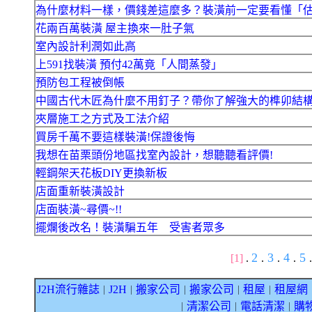
為什麼材料一樣，價錢差這麼多？裝潢前一定要看懂「
花兩百萬裝潢 屋主換來一肚子氣
室內設計利潤如此高
上591找裝潢 預付42萬竟「人間蒸發」
預防包工程被倒帳
中國古代木匠為什麼不用釘子？帶你了解強大的榫卯結
夾層施工之方式及工法介紹
買房千萬不要這樣裝潢!保證後悔
我想在苗栗頭份地區找室內設計，想聽聽看評價!
輕鋼架天花板DIY更換新板
店面重新裝潢設計
店面裝潢~尋價~!!
擺爛後改名！裝潢騙五年 受害者眾多
2
3
4
5
[1]
.
.
.
.
.
J2H流行雜誌
J2H
搬家公司
搬家公司
租屋
租屋網
｜
｜
｜
｜
｜
清潔公司
電話清潔
購
｜
｜
｜