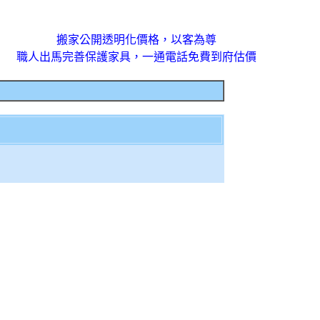
搬家公開透明化價格，以客為尊
職人出馬完善保護家具，一通電話免費到府估價