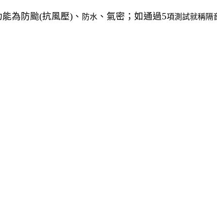
功能為防颱
(
抗風壓
)
、
、
氣密
；
如通過
5
防水
項測試就稱隔