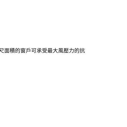
尺面積的窗戶可承受最大風壓力的抗