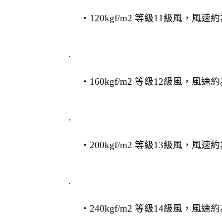
‧
120kgf/m2
等級
11
級風，風速約
‧
‧
160kgf/m2
等級
12
級風，風速約
‧
‧
200kgf/m2
等級
13
級風，風速約
‧
‧
240kgf/m2
等級
14
級風，風速約