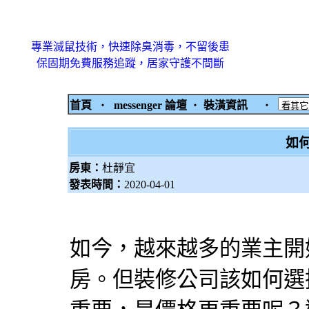
專業滅鼠技術，快速除臭消毒，不留後患
保固期免費服務追蹤，居家守護不間斷
首頁
‧
messenger 論壇
‧
裝潢資訊
‧
如
房東：
杜靜宜
發表時間：
2020-04-01
如今，越來越多的業主開
房。但裝修公司該如何選