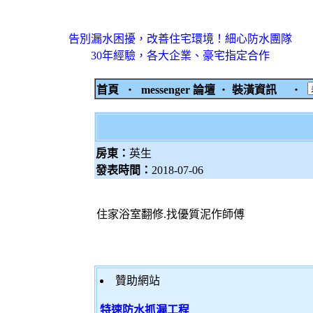
告別漏水困擾，改善住宅環境！細心防水團隊
30年經驗，各大企業、豪宅指定合作
首頁
‧
messenger 論壇
‧
裝潢資訊
‧
房東：
英生
發表時間：
2018-07-06
住家浴室翻修.找優質泥作師傅
贊助網站
特速防水抓漏工程