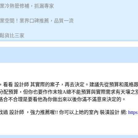
業冷熱管修補，抓漏專家
業空間！業界口碑推薦，品質一流
鬆貨比三家
，看看
設計師
其實際的案子，再去決定。建議先從預算和風格
分配預算，但你也要作作末牷A總不能預算與實際需求有天壤之
格合不合理是要看他為你做出來以後你滿不滿意來決定的。
找過
設計師
，強力推薦喔!! 你可以上她的室內
裝潢設計
網:
http