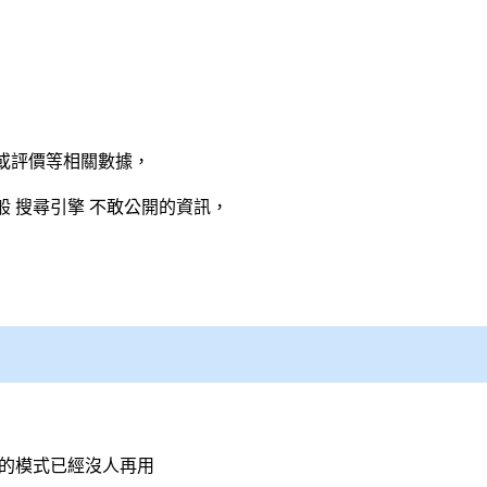
或評價等相關數據，
般
搜尋引擎
不敢公開的資訊，
汰的模式已經沒人再用