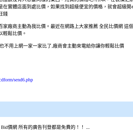
是在實體店面到處比價，如果找到超級便宜的價格，就會超級開
枉錢
百家廠商主動為我比價。最近在網路上大家推薦
全民比價網
這
以輕鬆比價。
也不用上網一家一家比了,廠商會主動來電給你讓你輕鬆比價
/cdform/send6.php
在
Bid價網
所有的廣告刊登都是免費的！！ ...