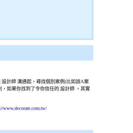
跟
設計師
溝通起，尋找個別案例(比如說A案
別，如果你找到了令你信任的
設計師
，其實
s://www.decorate.com.tw/