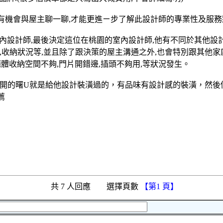
,有機會與屋主聊一聊,才能更進ㄧ步了解此設計師的專業性及服務
內設計師,最後決定這位在桃園的室內設計師,他有不同於其他設計
習慣,收納狀況等,並且除了跟決策的屋主溝通之外,也會特別跟其他
體收納空間不夠,門片開錯邊,插頭不夠用,等狀況發生。
家開的曙U就是給他設計裝潢過的，有品味有設計感的裝潢，然後
薦
共 7 人回應 選擇頁數
【第1 頁】