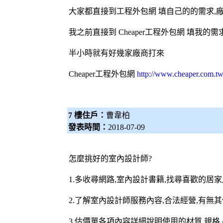
大家都直接到工程
外包網
填自己的的需求,
我之前直接到 Cheaper工程
外包網
填我的需求
半小時就有好幾家廠商打來
Cheaper工程
外包網
http://www.cheaper.com.tw
7 樓住戶：
曹韋柏
發表時間：
2018-07-09
怎麼挑好的室內設計師?
1.多收尋網路,室內設計書籍,找尋喜歡的居家
2.了解室內設計師服務內容,合法經營,有無其
3.估價單各項內容詳細說明使用的材質,規格