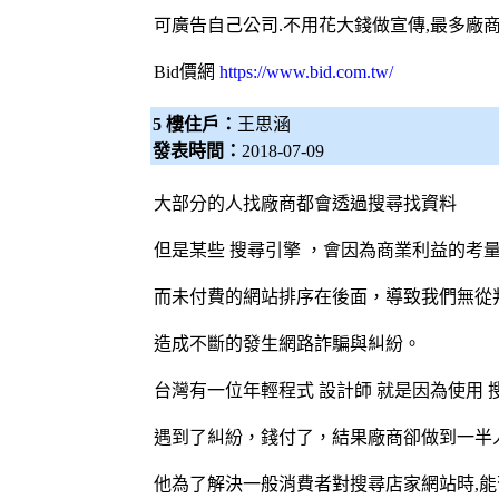
可廣告自己公司.不用花大錢做宣傳,最多廠
Bid價網
https://www.bid.com.tw/
5 樓住戶：
王思涵
發表時間：
2018-07-09
大部分的人找廠商都會透過搜尋找資料
但是某些
搜尋引擎
，會因為商業利益的考
而未付費的網站排序在後面，導致我們無從
造成不斷的發生網路詐騙與糾紛。
台灣有一位年輕程式
設計師
就是因為使用
遇到了糾紛，錢付了，結果廠商卻做到一半
他為了解決一般消費者對搜尋店家網站時,