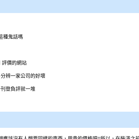
這種鬼話嗎
司
評價的網站
易分辨一家公司的好壞
一刊登負評就一堆
想應該沒有人想要同樣的東西，用貴的價格吧!!所以，在裝潢之