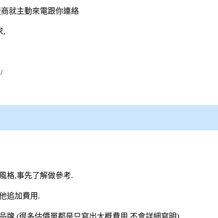
廠商就主動來電跟你連絡
,
/
風格,事先了解做參考.
他追加費用.
,品牌.(很多估價單都是只寫出大概費用,不會詳細寫明)