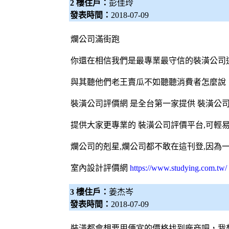
2 樓住戶：
彭佳玲
發表時間：
2018-07-09
爛公司滿街跑
你還在相信我們是最專業最守信的
裝潢公司
與其聽他們老王賣瓜不如聽聽消費者怎麼說
裝潢公司
評價網 是全台第一家提供
裝潢公
提供大家更專業的
裝潢公司
評價平台,可輕
爛公司的剋星,爛公司都不敢在這刊登,因為
室內設計評價網
https://www.studying.com.tw/
3 樓住戶：
姜杰岑
發表時間：
2018-07-09
裝潢都會想要用便宜的價格找到廠商吧，我