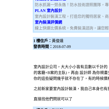
防水抓漏一勞永逸！防水技術證照團隊，專
PLAN 室內設計
室內設計裝潢工程，打造您的獨特居家、商
室內裝潢評價網
線上快速比價系統，免費裝潢諮詢，讓您輕
1 樓住戶：
黃俊達
發表時間：
2018-07-09
室內設計公司，大大小小皆有且數以千計的
的客廳+B案的主臥)，再由
設計師
為你規畫
你的這些疑問幾乎就不存在了，有的時候價
之前新家要室內設計裝潢，我自己本身也有
直接找他們問就可以了