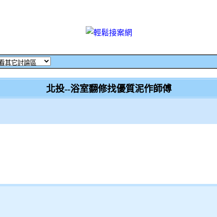
北投--浴室翻修找優質泥作師傅